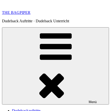
Zum
Inhalt
THE BAGPIPER
springen
Dudelsack Auftritte · Dudelsack Unterricht
Menü
Dudelsackauftritte